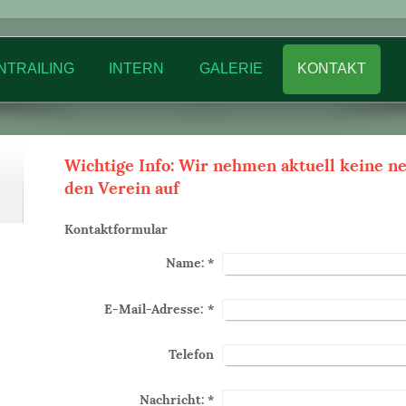
NTRAILING
INTERN
GALERIE
KONTAKT
Wichtige Info: Wir nehmen aktuell keine 
den Verein auf
Kontaktformular
Name:
*
E-Mail-Adresse:
*
Telefon
Nachricht:
*